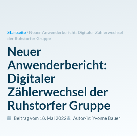
Zum
Inhalt
springen
Startseite
/
Neuer Anwenderbericht: Digitaler Zählerwechsel
der Ruhstorfer Gruppe
Neuer
Anwenderbericht:
Digitaler
Zählerwechsel der
Ruhstorfer Gruppe
Beitrag vom
18. Mai 2022
Autor/in:
Yvonne Bauer