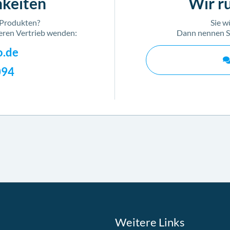
keiten
Wir ru
 Produkten?
Sie w
seren Vertrieb wenden:
Dann nennen Si
o.de
094
Weitere Links