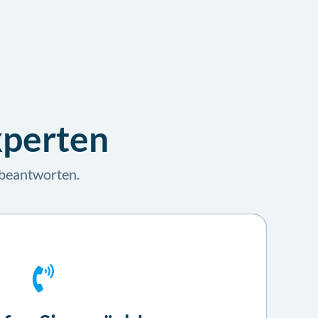
xperten
u beantworten.