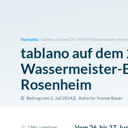
Zum
Inhalt
springen
Startseite
/
tablano auf dem 29. DVGW Wassermeister-Erfah
tablano auf de
Wassermeister-E
Rosenheim
Beitrag vom
2. Juli 2024
Autor/in:
Yvonne Bauer
Vom 26. bis 27. Ju
2 Min. Lesedauer