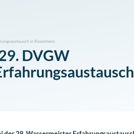
rungsaustausch in Rosenheim
m 29. DVGW
rfahrungsaustausch
ni der 29. Wassermeister Erfahrungsaustausc