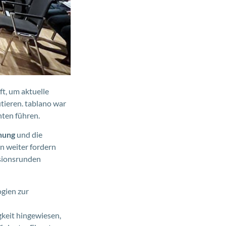
ft, um aktuelle
tieren. tablano war
nten führen.
nung
und die
n weiter fordern
sionsrunden
gien zur
gkeit hingewiesen,