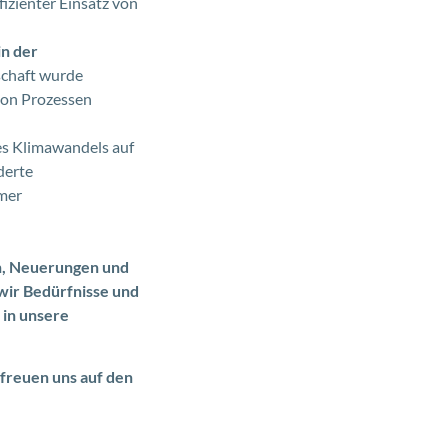
izienter Einsatz von
in der
tschaft wurde
von Prozessen
des Klimawandels auf
derte
emer
in, Neuerungen und
wir Bedürfnisse und
 in unsere
 freuen uns auf den