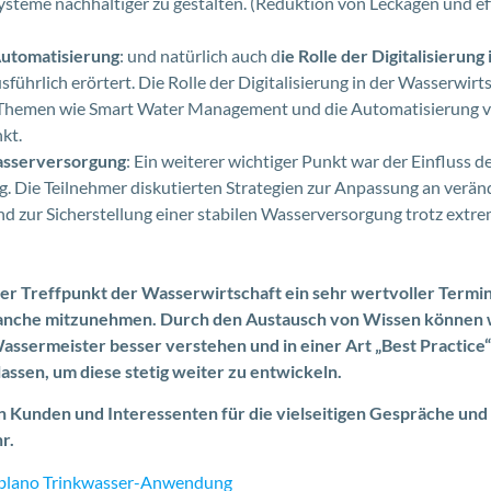
teme nachhaltiger zu gestalten. (Reduktion von Leckagen und eff
 Automatisierung
: und natürlich auch d
ie Rolle der Digitalisierung 
sführlich erörtert. Die Rolle der Digitalisierung in der Wasserwir
t. Themen wie Smart Water Management und die Automatisierung 
kt.
asserversorgung
: Ein weiterer wichtiger Punkt war der Einfluss 
. Die Teilnehmer diskutierten Strategien zur Anpassung an verän
 zur Sicherstellung einer stabilen Wasserversorgung trotz extr
ieser Treffpunkt der Wasserwirtschaft ein sehr wertvoller Term
anche mitzunehmen. Durch den Austausch von Wissen können 
sermeister besser verstehen und in einer Art „Best Practice“
ssen, um diese stetig weiter zu entwickeln.
n Kunden und Interessenten für die vielseitigen Gespräche und
r.
ablano Trinkwasser-Anwendung