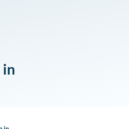
 in
h in