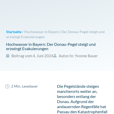
Zum
Inhalt
springen
Startseite
/
Hochwasser in Bayern: Der Donau-Pegel steigt und
erzwingt Evakuierungen
Hochwasser in Bayern: Der Donau-Pegel steigt und
erzwingt Evakuierungen
Beitrag vom
4. Juni 2024
Autor/in:
Yvonne Bauer
Die Pegelstände steigen
2 Min. Lesedauer
mancherorts weiter an,
besonders entlang der
Donau. Aufgrund der
andauernden Regenfälle hat
Passau den Katastrophenfall