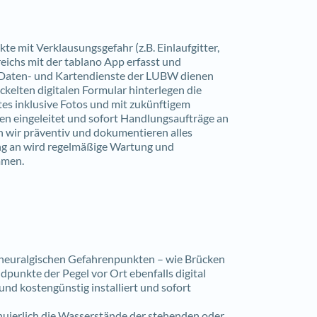
te mit Verklausungsgefahr (z.B. Einlaufgitter,
ichs mit der tablano App erfasst und
r Daten- und Kartendienste der LUBW dienen
ckelten digitalen Formular hinterlegen die
es inklusive Fotos und mit zukünftigem
n eingeleitet und sofort Handlungsaufträge an
n wir präventiv und dokumentieren alles
g an wird regelmäßige Wartung und
mmen.
 neuralgischen Gefahrenpunkten – wie Brücken
dpunkte der Pegel vor Ort ebenfalls digital
nd kostengünstig installiert und sofort
nuierlich die Wasserstände der stehenden oder