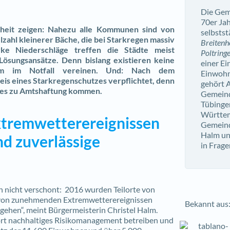
Die Gem
70er Jah
nheit zeigen: Nahezu alle Kommunen sind von
selbsts
lzahl kleinerer Bäche, die bei Starkregen massiv
Breitenho
rke Niederschläge treffen die Städte meist
Poltring
Lösungsansätze. Denn bislang existieren keine
einer E
arm im Notfall vereinen. Und: Nach dem
Einwohn
s eines Starkregenschutzes verpflichtet, denn
gehört 
n es zu Amtshaftung kommen.
Gemeind
Tübinge
Württem
xtremwetterereignissen
Gemeind
Halm un
nd zuverlässige
in Frag
nicht verschont: 2016 wurden Teilorte von
 von zunehmenden Extremwetterereignissen
Bekannt aus
ngehen“,
meint Bürgermeisterin Christel Halm.
ort nachhaltiges Risikomanagement betreiben und