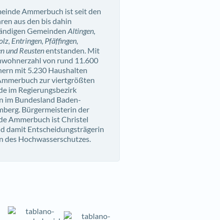
einde Ammerbuch ist seit den
ren aus den bis dahin
tändigen Gemeinden
Altingen,
lz, Entringen, Pfäffingen,
en und Reusten
entstanden. Mit
inwohnerzahl von rund 11.600
ern mit 5.230 Haushalten
Ammerbuch zur viertgrößten
e im Regierungsbezirk
n im Bundesland Baden-
berg. Bürgermeisterin der
e Ammerbuch ist Christel
d damit Entscheidungsträgerin
en des Hochwasserschutzes.
: