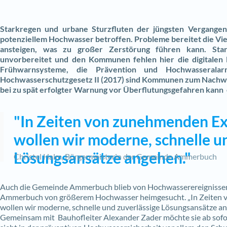
Starkregen und urbane Sturzfluten der jüngsten Vergange
potenziellem Hochwasser betroffen.
Probleme bereitet die Vie
ansteigen, was zu großer Zerstörung führen kann.
Sta
unvorbereitet und den Kommunen fehlen hier die digitalen 
Frühwarnsysteme, die Prävention und Hochwasseral
Hochwasserschutzgesetz II (2017) sind Kommunen zum Nachwei
bei zu spät erfolgter Warnung vor Überflutungsgefahren kan
"In Zeiten von zunehmenden E
wollen wir moderne, schnelle u
Lösungsansätze angehen."
Christel Halm, Bürgermeisterin der Gemeinde Ammerbuch
Auch die Gemeinde Ammerbuch blieb von Hochwasserereignissen 
Ammerbuch von größerem Hochwasser heimgesucht.
„In Zeiten
wollen wir moderne, schnelle und zuverlässige Lösungsansätze a
Gemeinsam mit Bauhofleiter Alexander Zader möchte sie ab sof