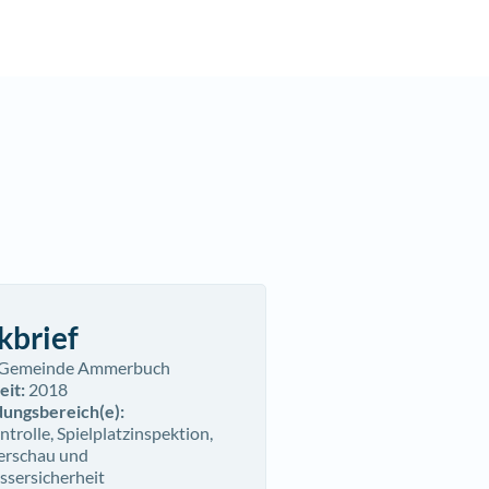
kbrief
Gemeinde Ammerbuch
eit:
2018
ungsbereich(e)
:
rolle, Spielplatzinspektion,
rschau und
sersicherheit