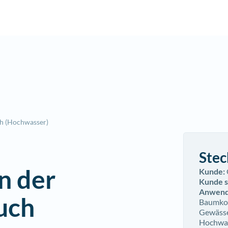
 (Hochwasser)
Stec
n der
Kunde:
Kunde s
Anwend
uch
Baumkont
Gewässe
Hochwas