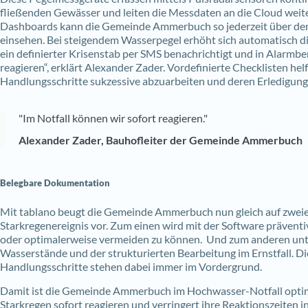
fließenden Gewässer und leiten die Messdaten an die Cloud weiter
Dashboards kann die Gemeinde Ammerbuch so jederzeit über den 
einsehen.
Bei steigendem Wasserpegel erhöht sich automatisch di
ein definierter Krisenstab per SMS benachrichtigt und in Alarmber
reagieren“, erklärt Alexander Zader.
Vordefinierte Checklisten hel
Handlungsschritte sukzessive abzuarbeiten und deren Erledigung 
"Im Notfall können wir sofort reagieren."
Alexander Zader, Bauhofleiter der Gemeinde Ammerbuch
Belegbare Dokumentation
Mit tablano beugt die Gemeinde Ammerbuch nun gleich auf zwei
Starkregenereignis vor. Zum einen wird mit der Software prävent
oder optimalerweise vermeiden zu können. Und zum anderen unte
Wasserstände und der strukturierten Bearbeitung im Ernstfall. Di
Handlungsschritte stehen dabei immer im Vordergrund.
Damit ist die Gemeinde Ammerbuch im Hochwasser-Notfall optima
Starkregen sofort reagieren und verringert ihre Reaktionszeiten 