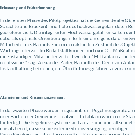
Erfassung und Früherkennung
In der ersten Phase des Pilotprojektes hat die Gemeinde alle Objek
Schächte und Brücken) innerhalb des hochwassergefährdeten Bere
georeferenziert. Die integrierten Hochwassergefahrenkarten de
dabei als optimale Orientierungshilfe. In einem eigens dafür entwi
Mitarbeiter des Bauhofs zudem den aktuellen Zustand des Objekt
Wartungsintervall. Im Bedarfsfall können noch vor Ort Maßnahme
die zuständigen Mitarbeiter verteilt werden.
“Mit tablano arbeite
rechtssicher”, sagt Alexander Zader, Bauhofleiter.
Denn von Anfan
Instandhaltung betrieben, um Überflutungsgefahren zuvorzuko
Alarmieren und Krisenmanagement
In der zweiten Phase wurden insgesamt fünf Pegelmessgeräte an
oder Bächen der Gemeinde – platziert. In tablano wurden die Stan
hinterlegt.
Die Pegelmesssysteme sind autark und überall schnell u
einsatzbereit, da sie keine externe Stromversorgung benötigen.
Diese Pegelmessgeräte erfassen mittels Pulsradarsensoren konti