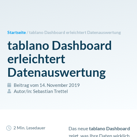
Zum
Inhalt
springen
Startseite
/
tablano Dashboard erleichtert Datenauswertung
tablano Dashboard
erleichtert
Datenauswertung
Beitrag vom
14. November 2019
Autor/in:
Sebastian Trettel
2 Min. Lesedauer
Das neue
tablano Dashboard
zeigt, was Ihre Daten wirklich