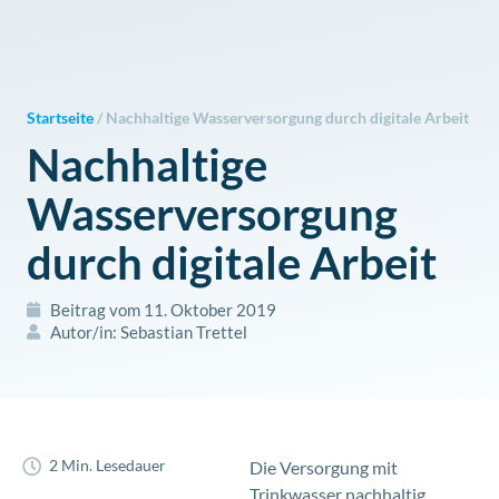
Zum
Inhalt
springen
Startseite
/
Nachhaltige Wasserversorgung durch digitale Arbeit
Nachhaltige
Wasserversorgung
durch digitale Arbeit
Beitrag vom
11. Oktober 2019
Autor/in:
Sebastian Trettel
2 Min. Lesedauer
Die Versorgung mit
Trinkwasser nachhaltig