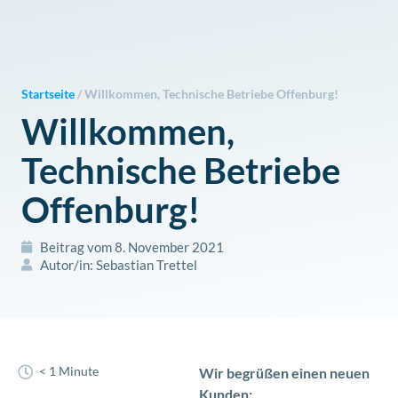
Zum
Inhalt
springen
Startseite
/
Willkommen, Technische Betriebe Offenburg!
Willkommen,
Technische Betriebe
Offenburg!
Beitrag vom
8. November 2021
Autor/in:
Sebastian Trettel
< 1 Minute
Wir begrüßen einen neuen
Kunden: