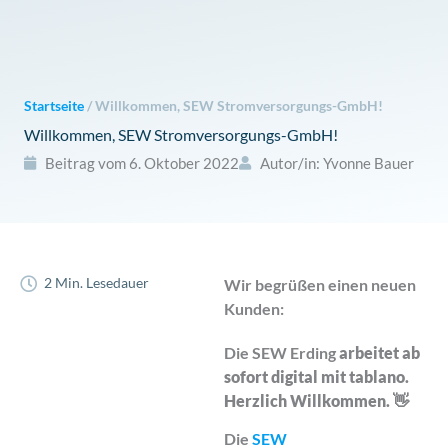
Zum
Inhalt
springen
Startseite
/
Willkommen, SEW Stromversorgungs-GmbH!
Willkommen, SEW Stromversorgungs-GmbH!
Beitrag vom
6. Oktober 2022
Autor/in:
Yvonne Bauer
2 Min. Lesedauer
Wir begrüßen einen neuen
Kunden:
Die SEW Erding
arbeitet ab
sofort digital mit tablano.
Herzlich Willkommen. 👋
Die
SEW