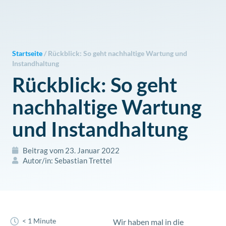
Zum
Inhalt
springen
Startseite
/
Rückblick: So geht nachhaltige Wartung und
Instandhaltung
Rückblick: So geht
nachhaltige Wartung
und Instandhaltung
Beitrag vom
23. Januar 2022
Autor/in:
Sebastian Trettel
< 1 Minute
Wir haben mal in die