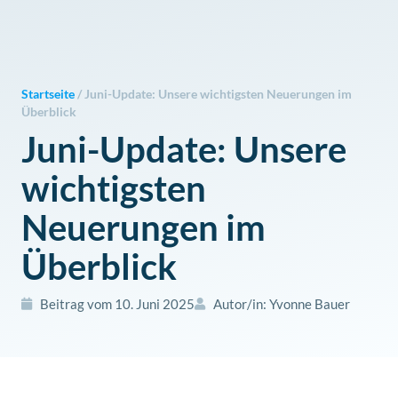
Zum
Inhalt
springen
Startseite
/
Juni-Update: Unsere wichtigsten Neuerungen im
Überblick
Juni-Update: Unsere
wichtigsten
Neuerungen im
Überblick
Beitrag vom
10. Juni 2025
Autor/in:
Yvonne Bauer