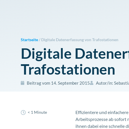
Zum
Inhalt
springen
Startseite
/
Digitale Datenerfassung von Trafostationen
Digitale Datener
Trafostationen
Beitrag vom
14. September 2015
Autor/in:
Sebasti
Effizientere und einfacher
< 1 Minute
Arbeitsprozesse ab sofort
ihnen dabei eine schnelle 