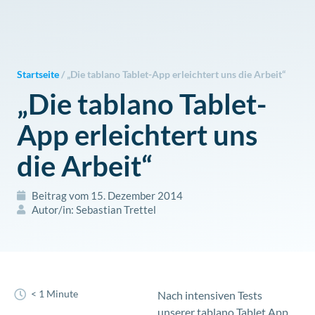
Zum
Inhalt
springen
Startseite
/
„Die tablano Tablet-App erleichtert uns die Arbeit“
„Die tablano Tablet-
App erleichtert uns
die Arbeit“
Beitrag vom
15. Dezember 2014
Autor/in:
Sebastian Trettel
< 1 Minute
Nach intensiven Tests
unserer tablano Tablet App