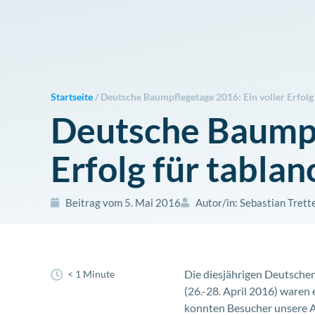
Zum
Inhalt
springen
Startseite
/
Deutsche Baumpflegetage 2016: Ein voller Erfolg 
Deutsche Baumpf
Erfolg für tablan
Beitrag vom
5. Mai 2016
Autor/in:
Sebastian Trett
Die diesjährigen Deutsche
< 1 Minute
(26.-28. April 2016) waren 
konnten Besucher unsere A