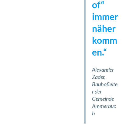
of“
immer
näher
komm
en.“
Alexander
Zader,
Bauhofleite
r der
Gemeinde
Ammerbuc
h