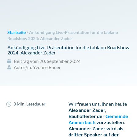
Zum
Inhalt
springen
Startseite
/
Ankündigung Live-Präsentation für die tablano
Roadshow 2024: Alexander Zader
Ankündigung Live-Präsentation für die tablano Roadshow
2024: Alexander Zader
Beitrag vom
20. September 2024
Autor/in:
Yvonne Bauer
Wir freuen uns, Ihnen heute
3 Min. Lesedauer
Alexander Zader,
Bauhofleiter der
Gemeinde
Ammerbuch
vorzustellen.
Alexander Zader wird als
dritter Speaker auf der