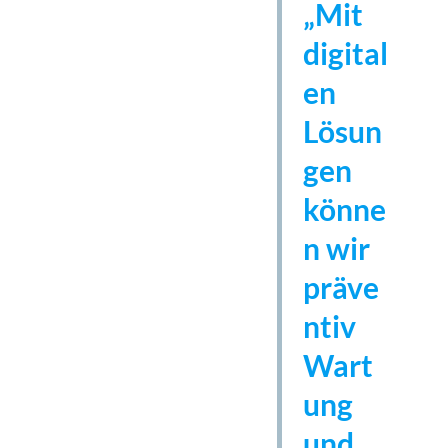
„Mit
digital
en
Lösun
gen
könne
n wir
präve
ntiv
Wart
ung
und