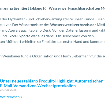
rmann präsentiert tablano für Wasserwerksnachbarschaften M
in der Hydranten- und Schieberwartung stellte unser Kunde
Julia
jekt vor. Der Wassermeister des
Wasserzweckverbands der Mitt
blano App als auch tablano Desk. Von der Datenerfassung und -aktu
und Excel-Exporte war alles dabei. Die Teilnehmer von den
n Mühldorf erhielten so Einblicke aus erster Hand und konnten 
n Weinbauer für die Organisation und Herrn Liebermann für die s
Unser neues tablano Produkt-Highlight: Automatischer
E-Mail-Versand von Wechselprotokollen
24. Juni 2026
Weiterlesen »