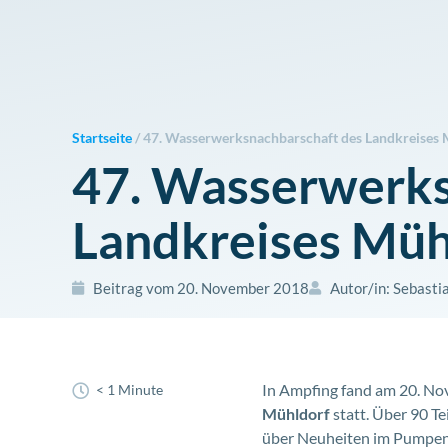
Zum
Inhalt
springen
Startseite
/
47. Wasserwerksnachbarschaft des Landkreises 
47. Wasserwerks
Landkreises Müh
Beitrag vom
20. November 2018
Autor/in:
Sebastia
In Ampfing fand am 20. N
< 1 Minute
Mühldorf
statt. Über 90 T
über Neuheiten im Pumpen